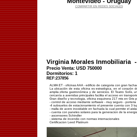
Montevideo - Uruguay
COMPARTIR EN REDES SOCIALES
Virginia Morales Inmobiliaria
Precio Venta: USD
750000
Dormitorios:
1
REF:237856
ALMA ET - oficinas AAA - edificio de categoria con gran fach
La ubicación de esta oficina es estratégica, en el corazón 
amplia oferta gastronómica y de servicios. El Teatro Solís, 
cercanía a avenidas principales facilita el acceso en transpor
Gran diseño y tecnologia, oficina esquinera 217 mts en Gris p
- control de acceso mediante software - muy seguro - porteria
-4 subsuelos de estacionamiento el presente cuenta con 3 luga
- malla de acero inoxidable en fachada la cual permite el aislam
- cuenta con paneles solares para la generacion de la energia
- ascensores Schindler
- sistema de incendio con normas internacionales
Certificacion Leed Platinum