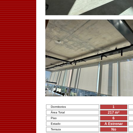
1
Dormitorios
217
m²
Área Total
6
Piso
A Estrenar
Estado
No
Terraza