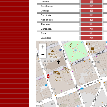
Si
Portero
No
Penthouse
Si
Garage
No
Escritorio
Si
Kichenette
No
Placares
No
Barbacoa
No
Estar
No
Lavadero
+
−