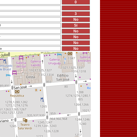
0
3
No
Si
l
No
No
r
No
No
io