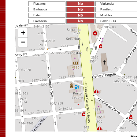
No
Placares
Vigilancia
No
Barbacoa
Parrillero
No
Estar
Muebles
No
Lavadero
Saldo BHU
+
−
Men