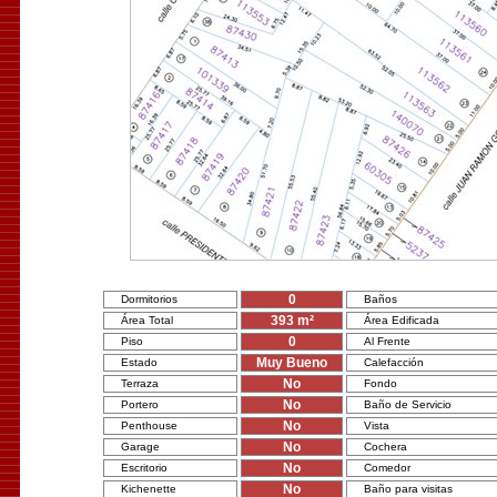
0
Dormitorios
Baños
393
m²
Área Total
Área Edificada
0
Piso
Al Frente
Muy Bueno
Estado
Calefacción
No
Terraza
Fondo
No
Portero
Baño de Servicio
No
Penthouse
Vista
No
Garage
Cochera
No
Escritorio
Comedor
No
Kichenette
Baño para visitas