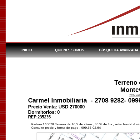
INICIO
QUIENES SOMOS
BÚSQUEDA AVANZADA
INMUEBLES DEL BHU
Terreno
Montev
COMPAR
Carmel Inmobiliaria
-
2708 9282- 099
Precio Venta: USD
270000
Dormitorios:
0
REF:235235
Padron 140070 Terreno de 16,5 de altura , 80 % de fos , retiro frontal 4 mts
Consulte precio y forma de pago . 099.63.02.64